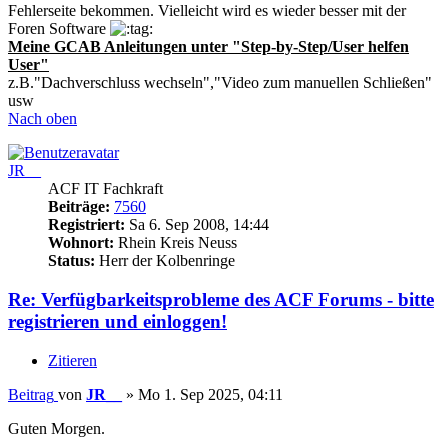
Fehlerseite bekommen. Vielleicht wird es wieder besser mit der
Foren Software
Meine GCAB Anleitungen unter "Step-by-Step/User helfen
User"
z.B."Dachverschluss wechseln","Video zum manuellen Schließen"
usw
Nach oben
JR__
ACF IT Fachkraft
Beiträge:
7560
Registriert:
Sa 6. Sep 2008, 14:44
Wohnort:
Rhein Kreis Neuss
Status:
Herr der Kolbenringe
Re: Verfügbarkeitsprobleme des ACF Forums - bitte
registrieren und einloggen!
Zitieren
Beitrag
von
JR__
»
Mo 1. Sep 2025, 04:11
Guten Morgen.