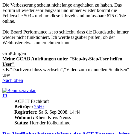
Die Verbesserung scheint nicht lange angehalten zu haben. Das
Forum ist wieder sehr langsam und immer wieder kommt die
Fehlerseite 503 - und um diese Uhrzeit sind unfassbare 675 Gäste
online.
Die Board Performance ist so schlecht, dass die Boardsuche immer
wieder nicht funktioniert. Ich werde tagsüber prüfen, ob der
Webhoster etwas unternehmen kann
Gruß Jürgen
Meine GCAB Anleitungen unter "Step-by-Step/User helfen
User"
z.B."Dachverschluss wechseln","Video zum manuellen Schließen"
usw
Nach oben
JR__
ACF IT Fachkraft
Beiträge:
7560
Registriert:
Sa 6. Sep 2008, 14:44
Wohnort:
Rhein Kreis Neuss
Status:
Herr der Kolbenringe