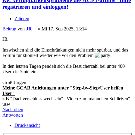
Re: Verfügbarkeitsprobleme des ACF Forums - bitte
registrieren und einloggen!
Zitieren
Beitrag
von
JR__
»
Mi 17. Sep 2025, 13:14
Hi.
Inzwischen sind die Einschränkungen nicht mehr spürbar, und das
Forum funktioniert wieder wie vor den Problem
In den letzten Tagen pendelt sich die Besucherzahl bei unter 400
Usern in 5min ein
Gruß Jürgen
Meine GCAB Anleitungen unter "Step-by-Step/User helfen
User"
z.B."Dachverschluss wechseln","Video zum manuellen Schließen"
usw
Nach oben
Antworten
Druckansicht