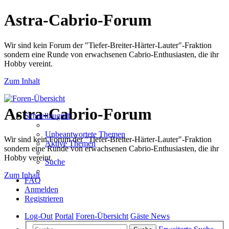
Astra-Cabrio-Forum
Wir sind kein Forum der "Tiefer-Breiter-Härter-Lauter"-Fraktion
sondern eine Runde von erwachsenen Cabrio-Enthusiasten, die ihr
Hobby vereint.
Zum Inhalt
Astra-Cabrio-Forum
Schnellzugriff
Unbeantwortete Themen
Wir sind kein Forum der "Tiefer-Breiter-Härter-Lauter"-Fraktion
Aktive Themen
sondern eine Runde von erwachsenen Cabrio-Enthusiasten, die ihr
Hobby vereint.
Suche
Zum Inhalt
FAQ
Anmelden
Registrieren
Log-Out
Portal
Foren-Übersicht
Gäste News