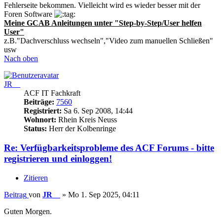
Fehlerseite bekommen. Vielleicht wird es wieder besser mit der
Foren Software
Meine GCAB Anleitungen unter "Step-by-Step/User helfen
User"
z.B."Dachverschluss wechseln","Video zum manuellen Schließen"
usw
Nach oben
JR__
ACF IT Fachkraft
Beiträge:
7560
Registriert:
Sa 6. Sep 2008, 14:44
Wohnort:
Rhein Kreis Neuss
Status:
Herr der Kolbenringe
Re: Verfügbarkeitsprobleme des ACF Forums - bitte
registrieren und einloggen!
Zitieren
Beitrag
von
JR__
»
Mo 1. Sep 2025, 04:11
Guten Morgen.