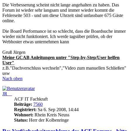
Die Verbesserung scheint nicht lange angehalten zu haben. Das
Forum ist wieder sehr langsam und immer wieder kommt die
Fehlerseite 503 - und um diese Uhrzeit sind unfassbare 675 Gäste
online.
Die Board Performance ist so schlecht, dass die Boardsuche immer
wieder nicht funktioniert. Ich werde tagsüber prüfen, ob der
Webhoster etwas unternehmen kann
Gruß Jürgen
Meine GCAB Anleitungen unter "Step-by-Step/User helfen
User"
z.B."Dachverschluss wechseln","Video zum manuellen Schließen"
usw
Nach oben
JR__
ACF IT Fachkraft
Beiträge:
7560
Registriert:
Sa 6. Sep 2008, 14:44
Wohnort:
Rhein Kreis Neuss
Status:
Herr der Kolbenringe