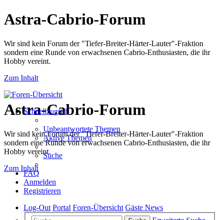
Astra-Cabrio-Forum
Wir sind kein Forum der "Tiefer-Breiter-Härter-Lauter"-Fraktion
sondern eine Runde von erwachsenen Cabrio-Enthusiasten, die ihr
Hobby vereint.
Zum Inhalt
Astra-Cabrio-Forum
Schnellzugriff
Unbeantwortete Themen
Wir sind kein Forum der "Tiefer-Breiter-Härter-Lauter"-Fraktion
Aktive Themen
sondern eine Runde von erwachsenen Cabrio-Enthusiasten, die ihr
Hobby vereint.
Suche
Zum Inhalt
FAQ
Anmelden
Registrieren
Log-Out
Portal
Foren-Übersicht
Gäste News