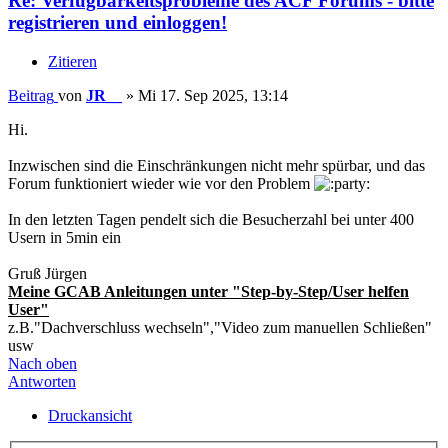
Re: Verfügbarkeitsprobleme des ACF Forums - bitte
registrieren und einloggen!
Zitieren
Beitrag
von
JR__
»
Mi 17. Sep 2025, 13:14
Hi.
Inzwischen sind die Einschränkungen nicht mehr spürbar, und das
Forum funktioniert wieder wie vor den Problem
In den letzten Tagen pendelt sich die Besucherzahl bei unter 400
Usern in 5min ein
Gruß Jürgen
Meine GCAB Anleitungen unter "Step-by-Step/User helfen
User"
z.B."Dachverschluss wechseln","Video zum manuellen Schließen"
usw
Nach oben
Antworten
Druckansicht