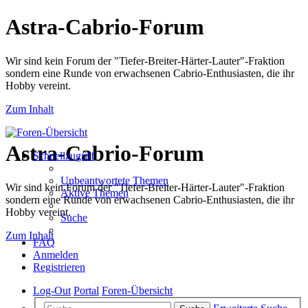
Astra-Cabrio-Forum
Wir sind kein Forum der "Tiefer-Breiter-Härter-Lauter"-Fraktion
sondern eine Runde von erwachsenen Cabrio-Enthusiasten, die ihr
Hobby vereint.
Zum Inhalt
Astra-Cabrio-Forum
Schnellzugriff
Unbeantwortete Themen
Wir sind kein Forum der "Tiefer-Breiter-Härter-Lauter"-Fraktion
Aktive Themen
sondern eine Runde von erwachsenen Cabrio-Enthusiasten, die ihr
Hobby vereint.
Suche
Zum Inhalt
FAQ
Anmelden
Registrieren
Log-Out
Portal
Foren-Übersicht