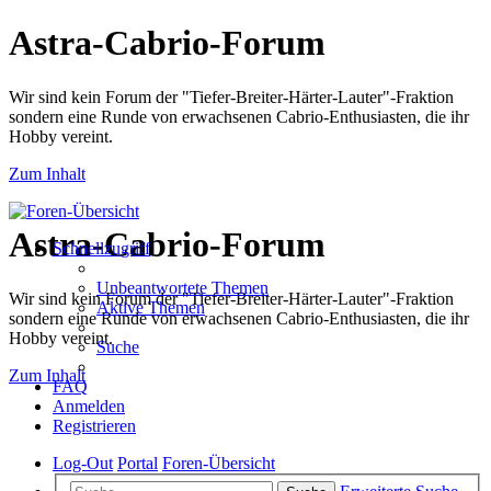
Astra-Cabrio-Forum
Wir sind kein Forum der "Tiefer-Breiter-Härter-Lauter"-Fraktion
sondern eine Runde von erwachsenen Cabrio-Enthusiasten, die ihr
Hobby vereint.
Zum Inhalt
Astra-Cabrio-Forum
Schnellzugriff
Unbeantwortete Themen
Wir sind kein Forum der "Tiefer-Breiter-Härter-Lauter"-Fraktion
Aktive Themen
sondern eine Runde von erwachsenen Cabrio-Enthusiasten, die ihr
Hobby vereint.
Suche
Zum Inhalt
FAQ
Anmelden
Registrieren
Log-Out
Portal
Foren-Übersicht