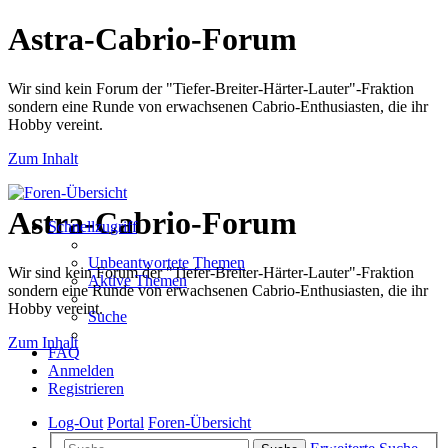
Astra-Cabrio-Forum
Wir sind kein Forum der "Tiefer-Breiter-Härter-Lauter"-Fraktion
sondern eine Runde von erwachsenen Cabrio-Enthusiasten, die ihr
Hobby vereint.
Zum Inhalt
Astra-Cabrio-Forum
Schnellzugriff
Unbeantwortete Themen
Wir sind kein Forum der "Tiefer-Breiter-Härter-Lauter"-Fraktion
Aktive Themen
sondern eine Runde von erwachsenen Cabrio-Enthusiasten, die ihr
Hobby vereint.
Suche
Zum Inhalt
FAQ
Anmelden
Registrieren
Log-Out
Portal
Foren-Übersicht