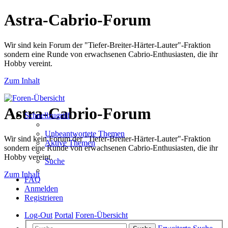
Astra-Cabrio-Forum
Wir sind kein Forum der "Tiefer-Breiter-Härter-Lauter"-Fraktion
sondern eine Runde von erwachsenen Cabrio-Enthusiasten, die ihr
Hobby vereint.
Zum Inhalt
Astra-Cabrio-Forum
Schnellzugriff
Unbeantwortete Themen
Wir sind kein Forum der "Tiefer-Breiter-Härter-Lauter"-Fraktion
Aktive Themen
sondern eine Runde von erwachsenen Cabrio-Enthusiasten, die ihr
Hobby vereint.
Suche
Zum Inhalt
FAQ
Anmelden
Registrieren
Log-Out
Portal
Foren-Übersicht