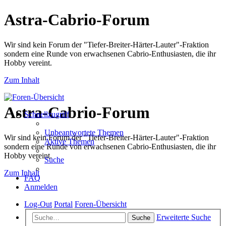
Astra-Cabrio-Forum
Wir sind kein Forum der "Tiefer-Breiter-Härter-Lauter"-Fraktion
sondern eine Runde von erwachsenen Cabrio-Enthusiasten, die ihr
Hobby vereint.
Zum Inhalt
Astra-Cabrio-Forum
Schnellzugriff
Unbeantwortete Themen
Wir sind kein Forum der "Tiefer-Breiter-Härter-Lauter"-Fraktion
Aktive Themen
sondern eine Runde von erwachsenen Cabrio-Enthusiasten, die ihr
Hobby vereint.
Suche
Zum Inhalt
FAQ
Anmelden
Log-Out
Portal
Foren-Übersicht
Erweiterte Suche
Suche