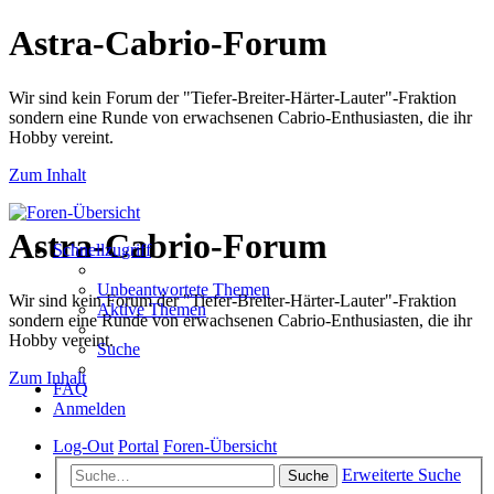
Astra-Cabrio-Forum
Wir sind kein Forum der "Tiefer-Breiter-Härter-Lauter"-Fraktion
sondern eine Runde von erwachsenen Cabrio-Enthusiasten, die ihr
Hobby vereint.
Zum Inhalt
Astra-Cabrio-Forum
Schnellzugriff
Unbeantwortete Themen
Wir sind kein Forum der "Tiefer-Breiter-Härter-Lauter"-Fraktion
Aktive Themen
sondern eine Runde von erwachsenen Cabrio-Enthusiasten, die ihr
Hobby vereint.
Suche
Zum Inhalt
FAQ
Anmelden
Log-Out
Portal
Foren-Übersicht
Erweiterte Suche
Suche