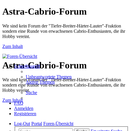
Astra-Cabrio-Forum
Wir sind kein Forum der "Tiefer-Breiter-Härter-Lauter"-Fraktion
sondern eine Runde von erwachsenen Cabrio-Enthusiasten, die ihr
Hobby vereint.
Zum Inhalt
Astra-Cabrio-Forum
Schnellzugriff
Unbeantwortete Themen
Wir sind kein Forum der "Tiefer-Breiter-Härter-Lauter"-Fraktion
Aktive Themen
sondern eine Runde von erwachsenen Cabrio-Enthusiasten, die ihr
Hobby vereint.
Suche
Zum Inhalt
FAQ
Anmelden
Registrieren
Log-Out
Portal
Foren-Übersicht