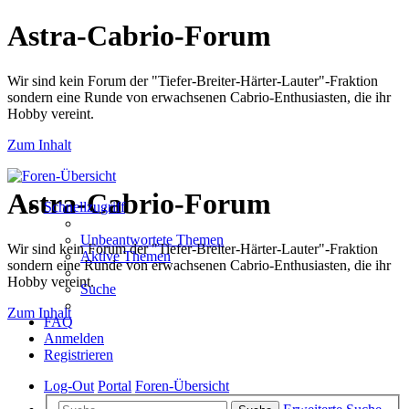
Astra-Cabrio-Forum
Wir sind kein Forum der "Tiefer-Breiter-Härter-Lauter"-Fraktion
sondern eine Runde von erwachsenen Cabrio-Enthusiasten, die ihr
Hobby vereint.
Zum Inhalt
Astra-Cabrio-Forum
Schnellzugriff
Unbeantwortete Themen
Wir sind kein Forum der "Tiefer-Breiter-Härter-Lauter"-Fraktion
Aktive Themen
sondern eine Runde von erwachsenen Cabrio-Enthusiasten, die ihr
Hobby vereint.
Suche
Zum Inhalt
FAQ
Anmelden
Registrieren
Log-Out
Portal
Foren-Übersicht