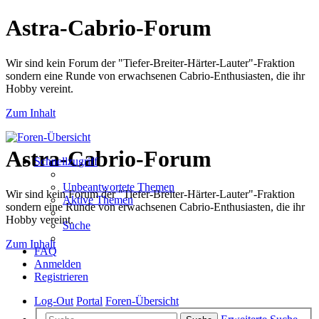
Astra-Cabrio-Forum
Wir sind kein Forum der "Tiefer-Breiter-Härter-Lauter"-Fraktion
sondern eine Runde von erwachsenen Cabrio-Enthusiasten, die ihr
Hobby vereint.
Zum Inhalt
Astra-Cabrio-Forum
Schnellzugriff
Unbeantwortete Themen
Wir sind kein Forum der "Tiefer-Breiter-Härter-Lauter"-Fraktion
Aktive Themen
sondern eine Runde von erwachsenen Cabrio-Enthusiasten, die ihr
Hobby vereint.
Suche
Zum Inhalt
FAQ
Anmelden
Registrieren
Log-Out
Portal
Foren-Übersicht