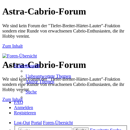
Astra-Cabrio-Forum
Wir sind kein Forum der "Tiefer-Breiter-Härter-Lauter"-Fraktion
sondern eine Runde von erwachsenen Cabrio-Enthusiasten, die ihr
Hobby vereint.
Zum Inhalt
Astra-Cabrio-Forum
Schnellzugriff
Unbeantwortete Themen
Wir sind kein Forum der "Tiefer-Breiter-Härter-Lauter"-Fraktion
Aktive Themen
sondern eine Runde von erwachsenen Cabrio-Enthusiasten, die ihr
Hobby vereint.
Suche
Zum Inhalt
FAQ
Anmelden
Registrieren
Log-Out
Portal
Foren-Übersicht