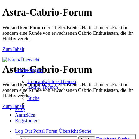
Astra-Cabrio-Forum
Wir sind kein Forum der "Tiefer-Breiter-Härter-Lauter"-Fraktion
sondern eine Runde von erwachsenen Cabrio-Enthusiasten, die ihr
Hobby vereint.
Zum Inhalt
Astra-Cabrio-Forum
Schnellzugriff
Unbeantwortete Themen
Wir sind kein Forum der "Tiefer-Breiter-Härter-Lauter"-Fraktion
Aktive Themen
sondern eine Runde von erwachsenen Cabrio-Enthusiasten, die ihr
Hobby vereint.
Suche
Zum Inhalt
FAQ
Anmelden
Registrieren
Log-Out
Portal
Foren-Übersicht
Suche