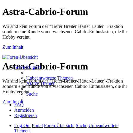
Astra-Cabrio-Forum
Wir sind kein Forum der "Tiefer-Breiter-Härter-Lauter"-Fraktion
sondern eine Runde von erwachsenen Cabrio-Enthusiasten, die ihr
Hobby vereint.
Zum Inhalt
Astra-Cabrio-Forum
Schnellzugriff
Unbeantwortete Themen
Wir sind kein Forum der "Tiefer-Breiter-Härter-Lauter"-Fraktion
Aktive Themen
sondern eine Runde von erwachsenen Cabrio-Enthusiasten, die ihr
Hobby vereint.
Suche
Zum Inhalt
FAQ
Anmelden
Registrieren
Log-Out
Portal
Foren-Übersicht
Suche
Unbeantwortete
Themen