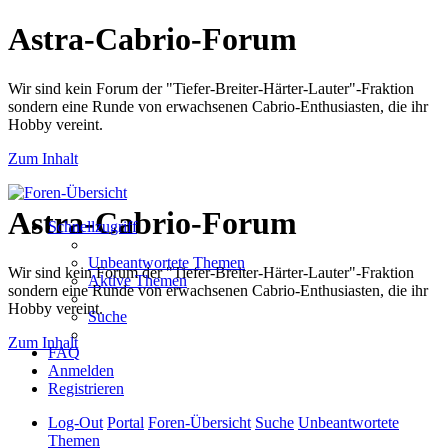
Astra-Cabrio-Forum
Wir sind kein Forum der "Tiefer-Breiter-Härter-Lauter"-Fraktion
sondern eine Runde von erwachsenen Cabrio-Enthusiasten, die ihr
Hobby vereint.
Zum Inhalt
Astra-Cabrio-Forum
Schnellzugriff
Unbeantwortete Themen
Wir sind kein Forum der "Tiefer-Breiter-Härter-Lauter"-Fraktion
Aktive Themen
sondern eine Runde von erwachsenen Cabrio-Enthusiasten, die ihr
Hobby vereint.
Suche
Zum Inhalt
FAQ
Anmelden
Registrieren
Log-Out
Portal
Foren-Übersicht
Suche
Unbeantwortete
Themen