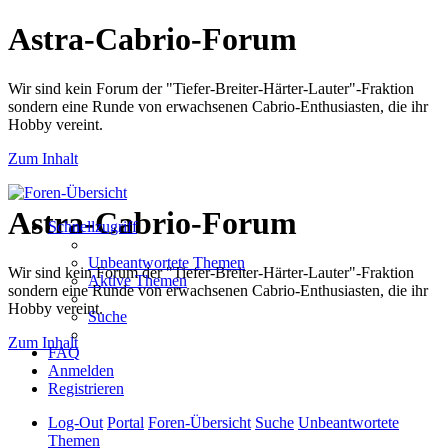
Astra-Cabrio-Forum
Wir sind kein Forum der "Tiefer-Breiter-Härter-Lauter"-Fraktion
sondern eine Runde von erwachsenen Cabrio-Enthusiasten, die ihr
Hobby vereint.
Zum Inhalt
Astra-Cabrio-Forum
Schnellzugriff
Unbeantwortete Themen
Wir sind kein Forum der "Tiefer-Breiter-Härter-Lauter"-Fraktion
Aktive Themen
sondern eine Runde von erwachsenen Cabrio-Enthusiasten, die ihr
Hobby vereint.
Suche
Zum Inhalt
FAQ
Anmelden
Registrieren
Log-Out
Portal
Foren-Übersicht
Suche
Unbeantwortete
Themen