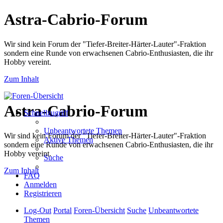
Astra-Cabrio-Forum
Wir sind kein Forum der "Tiefer-Breiter-Härter-Lauter"-Fraktion
sondern eine Runde von erwachsenen Cabrio-Enthusiasten, die ihr
Hobby vereint.
Zum Inhalt
Astra-Cabrio-Forum
Schnellzugriff
Unbeantwortete Themen
Wir sind kein Forum der "Tiefer-Breiter-Härter-Lauter"-Fraktion
Aktive Themen
sondern eine Runde von erwachsenen Cabrio-Enthusiasten, die ihr
Hobby vereint.
Suche
Zum Inhalt
FAQ
Anmelden
Registrieren
Log-Out
Portal
Foren-Übersicht
Suche
Unbeantwortete
Themen