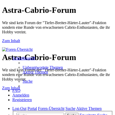
Astra-Cabrio-Forum
Wir sind kein Forum der "Tiefer-Breiter-Härter-Lauter"-Fraktion
sondern eine Runde von erwachsenen Cabrio-Enthusiasten, die ihr
Hobby vereint.
Zum Inhalt
Astra-Cabrio-Forum
Schnellzugriff
Unbeantwortete Themen
Wir sind kein Forum der "Tiefer-Breiter-Härter-Lauter"-Fraktion
Aktive Themen
sondern eine Runde von erwachsenen Cabrio-Enthusiasten, die ihr
Hobby vereint.
Suche
Zum Inhalt
FAQ
Anmelden
Registrieren
Log-Out
Portal
Foren-Übersicht
Suche
Aktive Themen