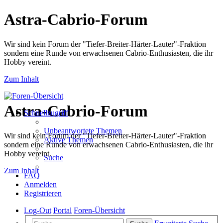
Astra-Cabrio-Forum
Wir sind kein Forum der "Tiefer-Breiter-Härter-Lauter"-Fraktion
sondern eine Runde von erwachsenen Cabrio-Enthusiasten, die ihr
Hobby vereint.
Zum Inhalt
Astra-Cabrio-Forum
Schnellzugriff
Unbeantwortete Themen
Wir sind kein Forum der "Tiefer-Breiter-Härter-Lauter"-Fraktion
Aktive Themen
sondern eine Runde von erwachsenen Cabrio-Enthusiasten, die ihr
Hobby vereint.
Suche
Zum Inhalt
FAQ
Anmelden
Registrieren
Log-Out
Portal
Foren-Übersicht