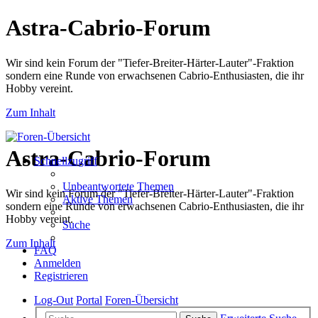
Astra-Cabrio-Forum
Wir sind kein Forum der "Tiefer-Breiter-Härter-Lauter"-Fraktion
sondern eine Runde von erwachsenen Cabrio-Enthusiasten, die ihr
Hobby vereint.
Zum Inhalt
Astra-Cabrio-Forum
Schnellzugriff
Unbeantwortete Themen
Wir sind kein Forum der "Tiefer-Breiter-Härter-Lauter"-Fraktion
Aktive Themen
sondern eine Runde von erwachsenen Cabrio-Enthusiasten, die ihr
Hobby vereint.
Suche
Zum Inhalt
FAQ
Anmelden
Registrieren
Log-Out
Portal
Foren-Übersicht