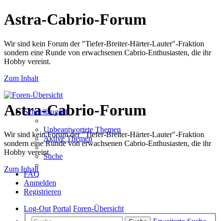
Astra-Cabrio-Forum
Wir sind kein Forum der "Tiefer-Breiter-Härter-Lauter"-Fraktion
sondern eine Runde von erwachsenen Cabrio-Enthusiasten, die ihr
Hobby vereint.
Zum Inhalt
Astra-Cabrio-Forum
Schnellzugriff
Unbeantwortete Themen
Wir sind kein Forum der "Tiefer-Breiter-Härter-Lauter"-Fraktion
Aktive Themen
sondern eine Runde von erwachsenen Cabrio-Enthusiasten, die ihr
Hobby vereint.
Suche
Zum Inhalt
FAQ
Anmelden
Registrieren
Log-Out
Portal
Foren-Übersicht