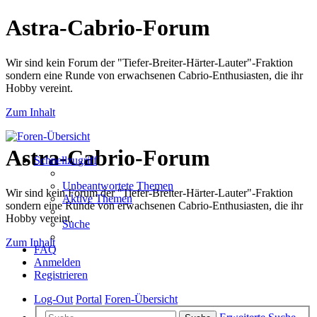
Astra-Cabrio-Forum
Wir sind kein Forum der "Tiefer-Breiter-Härter-Lauter"-Fraktion
sondern eine Runde von erwachsenen Cabrio-Enthusiasten, die ihr
Hobby vereint.
Zum Inhalt
Astra-Cabrio-Forum
Schnellzugriff
Unbeantwortete Themen
Wir sind kein Forum der "Tiefer-Breiter-Härter-Lauter"-Fraktion
Aktive Themen
sondern eine Runde von erwachsenen Cabrio-Enthusiasten, die ihr
Hobby vereint.
Suche
Zum Inhalt
FAQ
Anmelden
Registrieren
Log-Out
Portal
Foren-Übersicht