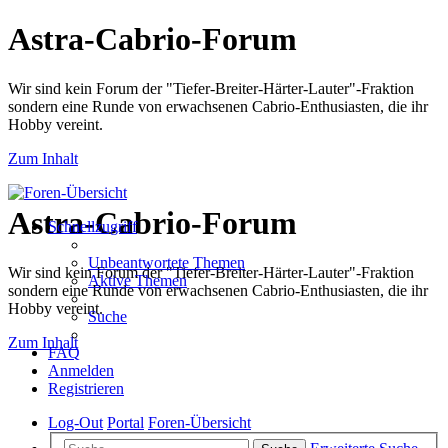
Astra-Cabrio-Forum
Wir sind kein Forum der "Tiefer-Breiter-Härter-Lauter"-Fraktion
sondern eine Runde von erwachsenen Cabrio-Enthusiasten, die ihr
Hobby vereint.
Zum Inhalt
Astra-Cabrio-Forum
Schnellzugriff
Unbeantwortete Themen
Wir sind kein Forum der "Tiefer-Breiter-Härter-Lauter"-Fraktion
Aktive Themen
sondern eine Runde von erwachsenen Cabrio-Enthusiasten, die ihr
Hobby vereint.
Suche
Zum Inhalt
FAQ
Anmelden
Registrieren
Log-Out
Portal
Foren-Übersicht