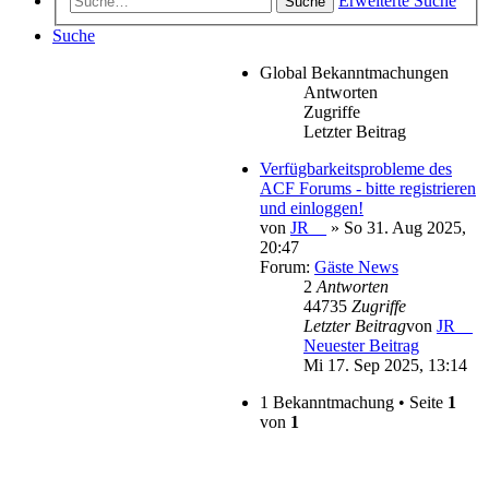
Erweiterte Suche
Suche
Suche
Global Bekanntmachungen
Antworten
Zugriffe
Letzter Beitrag
Verfügbarkeitsprobleme des
ACF Forums - bitte registrieren
und einloggen!
von
JR__
» So 31. Aug 2025,
20:47
Forum:
Gäste News
2
Antworten
44735
Zugriffe
Letzter Beitrag
von
JR__
Neuester Beitrag
Mi 17. Sep 2025, 13:14
1 Bekanntmachung • Seite
1
von
1