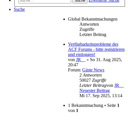
Erweiterte Suche
Suche
Suche
Global Bekanntmachungen
Antworten
Zugriffe
Letzter Beitrag
Verfügbarkeitsprobleme des
ACF Forums - bitte registrieren
und einloggen!
von
JR__
» So 31. Aug 2025,
20:47
Forum:
Gäste News
2
Antworten
50027
Zugriffe
Letzter Beitrag
von
JR__
Neuester Beitrag
Mi 17. Sep 2025, 13:14
1 Bekanntmachung • Seite
1
von
1