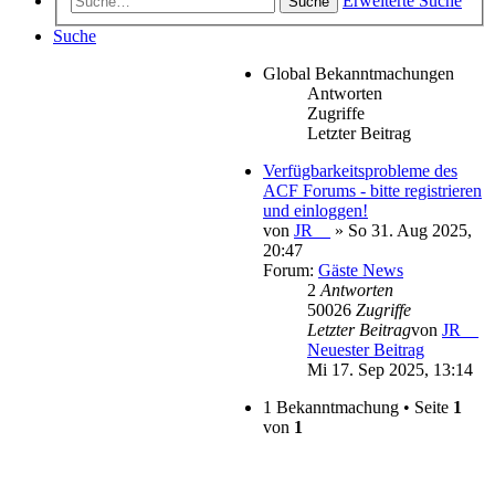
Erweiterte Suche
Suche
Suche
Global Bekanntmachungen
Antworten
Zugriffe
Letzter Beitrag
Verfügbarkeitsprobleme des
ACF Forums - bitte registrieren
und einloggen!
von
JR__
» So 31. Aug 2025,
20:47
Forum:
Gäste News
2
Antworten
50026
Zugriffe
Letzter Beitrag
von
JR__
Neuester Beitrag
Mi 17. Sep 2025, 13:14
1 Bekanntmachung • Seite
1
von
1