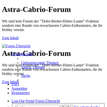
Astra-Cabrio-Forum
Wir sind kein Forum der "Tiefer-Breiter-Härter-Lauter"-Fraktion
sondern eine Runde von erwachsenen Cabrio-Enthusiasten, die ihr
Hobby vereint.
Zum Inhalt
Astra-Cabrio-Forum
Schnellzugriff
Unbeantwortete Themen
Wir sind kein Forum der "Tiefer-Breiter-Härter-Lauter"-Fraktion
Aktive Themen
sondern eine Runde von erwachsenen Cabrio-Enthusiasten, die ihr
Hobby vereint.
Suche
Zum Inhalt
FAQ
Anmelden
Registrieren
Log-Out
Portal
Foren-Übersicht