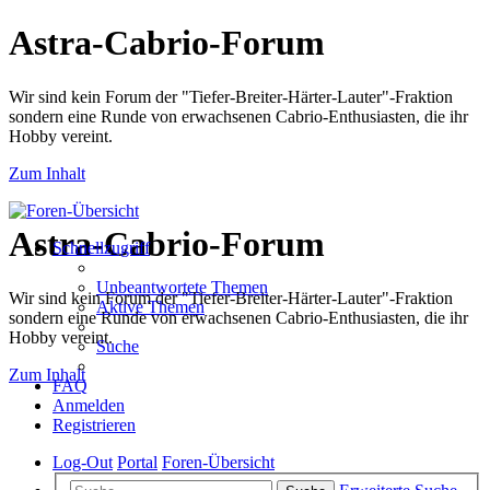
Astra-Cabrio-Forum
Wir sind kein Forum der "Tiefer-Breiter-Härter-Lauter"-Fraktion
sondern eine Runde von erwachsenen Cabrio-Enthusiasten, die ihr
Hobby vereint.
Zum Inhalt
Astra-Cabrio-Forum
Schnellzugriff
Unbeantwortete Themen
Wir sind kein Forum der "Tiefer-Breiter-Härter-Lauter"-Fraktion
Aktive Themen
sondern eine Runde von erwachsenen Cabrio-Enthusiasten, die ihr
Hobby vereint.
Suche
Zum Inhalt
FAQ
Anmelden
Registrieren
Log-Out
Portal
Foren-Übersicht