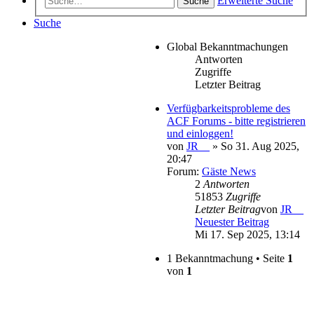
Erweiterte Suche
Suche
Suche
Global Bekanntmachungen
Antworten
Zugriffe
Letzter Beitrag
Verfügbarkeitsprobleme des
ACF Forums - bitte registrieren
und einloggen!
von
JR__
» So 31. Aug 2025,
20:47
Forum:
Gäste News
2
Antworten
51853
Zugriffe
Letzter Beitrag
von
JR__
Neuester Beitrag
Mi 17. Sep 2025, 13:14
1 Bekanntmachung • Seite
1
von
1