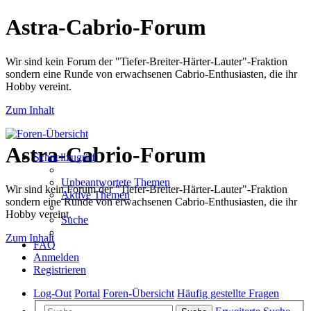
Astra-Cabrio-Forum
Wir sind kein Forum der "Tiefer-Breiter-Härter-Lauter"-Fraktion
sondern eine Runde von erwachsenen Cabrio-Enthusiasten, die ihr
Hobby vereint.
Zum Inhalt
Astra-Cabrio-Forum
Schnellzugriff
Unbeantwortete Themen
Wir sind kein Forum der "Tiefer-Breiter-Härter-Lauter"-Fraktion
Aktive Themen
sondern eine Runde von erwachsenen Cabrio-Enthusiasten, die ihr
Hobby vereint.
Suche
Zum Inhalt
FAQ
Anmelden
Registrieren
Log-Out
Portal
Foren-Übersicht
Häufig gestellte Fragen